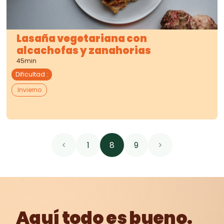
Lasaña vegetariana con
alcachofas y zanahorias
45min
Dificultad
:
Invierno
1
8
9
Aquí todo es bueno.