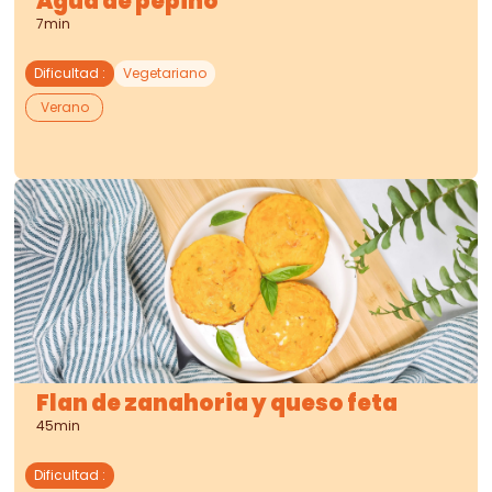
Agua de pepino
7min
Dificultad
:
Vegetariano
Verano
Flan de zanahoria y queso feta
45min
Dificultad
: