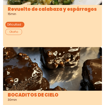
Revuelto de calabaza y espárragos
15min
Dificultad
:
Otoño
BOCADITOS DE CIELO
30min