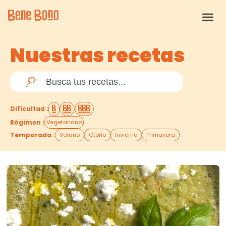
Nuestras recetas
Dificultad
:
Régimen
:
Vegetariano
Temporada
:
Verano
Otoño
Invierno
Primavera