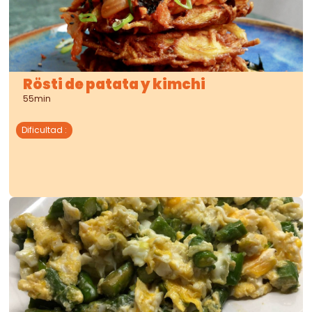
Rösti de patata y kimchi
55min
Dificultad
: