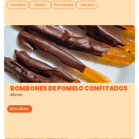
Invierno
Otoño
Primavera
Verano
BOMBONES DE POMELO CONFITADOS
45min
Dificultad
: