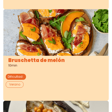
Bruschetta de melón
10min
Dificultad
:
Verano