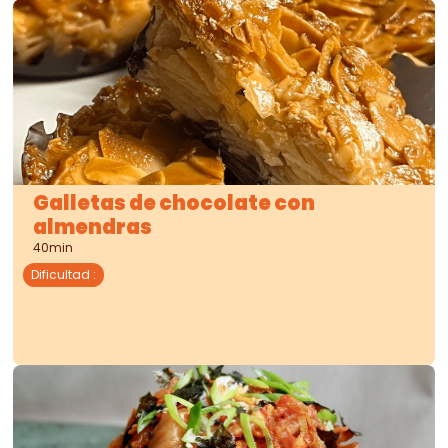
Galletas de chocolate con
almendras
40min
Dificultad
: