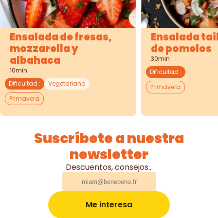
Ensalada de fresas,
Ensalada ta
mozzarella y
de pomelos
albahaca
30min
10min
Dificultad
:
Dificultad
:
Vegetariano
Primavera
Primavera
Suscríbete a nuestra
newsletter
Descuentos, consejos...
Me interesa