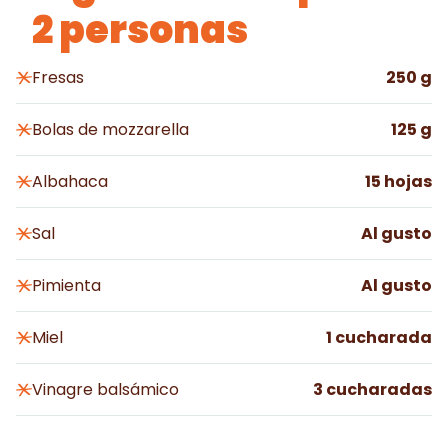
2 personas
Fresas
250
g
Bolas de mozzarella
125
g
Albahaca
15
hojas
Sal
Al gusto
Pimienta
Al gusto
Miel
1
cucharada
Vinagre balsámico
3
cucharadas