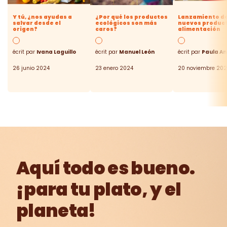
Y tú, ¿nos ayudas a
¿Por qué los productos
Lanzamiento d
salvar desde el
ecológicos son más
nuevos produc
origen?
caros?
alimentación
écrit par
Ivana Laguillo
écrit par
Manuel León
écrit par
Paula A
26 junio 2024
23 enero 2024
20 noviembre 202
Aquí todo es bueno.
¡para tu plato, y el
planeta!